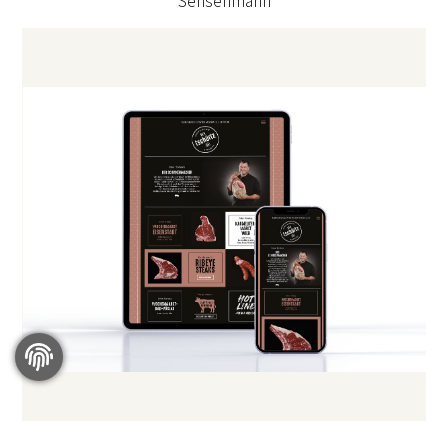
Sensenmann
Website "Der Tschürtz - Fleisch und Schinken Manufaktur"