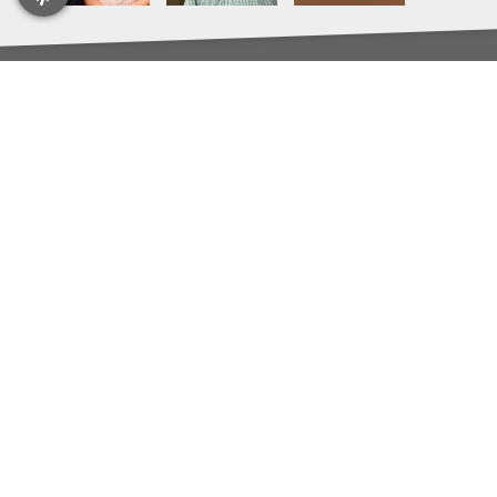
Als zweitgrößte Fachgruppe österreichweit im Bereich Werbung werden
rund 3.400 Mitglieder mit ca. 4.200 Gewerbeberechtigungen betreut. Hier
finden Sie umfangreiche Informationen sowie unterschiedliche
Serviceleistungen für Ihre tägliche Praxis.
Kontakt
WKNÖ Fachgruppe Werbung und Marktkommunikation
Wirtschaftskammer-Platz 1, 3100 St. Pölten
Tel.:
02742 851 - 19712
Fax: 02742 851 - 19719
werbung@wknoe.at